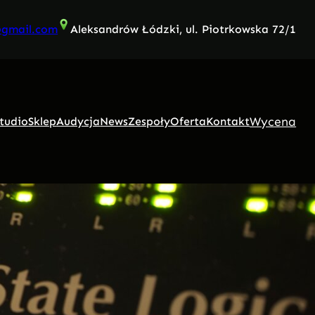
@gmail.com
Aleksandrów Łódzki, ul. Piotrkowska 72/1
Wycena
tudio
Sklep
Audycja
News
Zespoły
Oferta
Kontakt