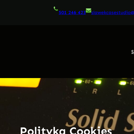
501 246 423
slawekcasestudio
S
Polityka Cookies