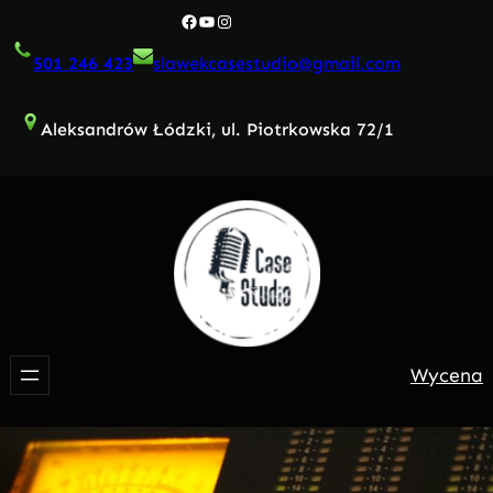
Przejdź
Facebook
YouTube
Instagram
do
501 246 423
slawekcasestudio@gmail.com
treści
Aleksandrów Łódzki, ul. Piotrkowska 72/1
Wycena