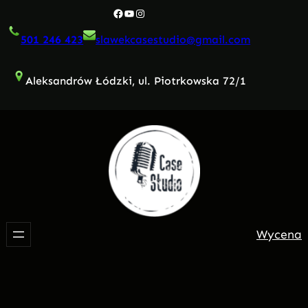
Przejdź
Facebook
YouTube
Instagram
do
501 246 423
slawekcasestudio@gmail.com
treści
Aleksandrów Łódzki, ul. Piotrkowska 72/1
Wycena