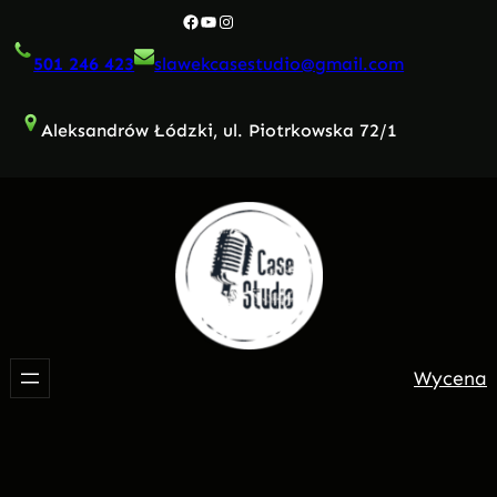
Przejdź
Facebook
YouTube
Instagram
do
501 246 423
slawekcasestudio@gmail.com
treści
Aleksandrów Łódzki, ul. Piotrkowska 72/1
Wycena