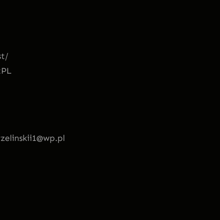
st/
tPL
rzelinskii1@wp.pl