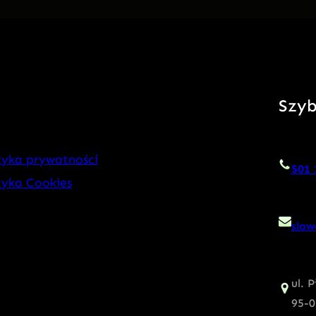
Szyb
tyka prywatności
501 
tyka Cookies
slaw
ul. 
95-0