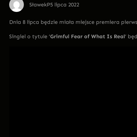
SławekP
5 lipca 2022
Dnia 8 lipca będzie miała miejsce premiera pierw
Singiel o tytule ’
Grimful Fear of What Is Real
’ bę