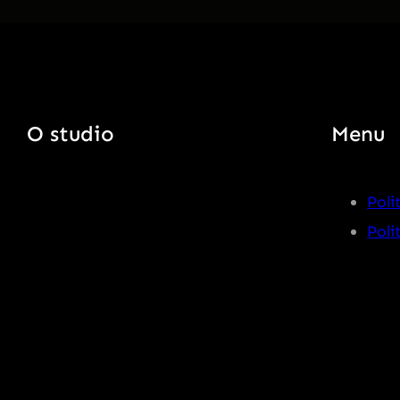
O studio
Menu
Poli
Poli