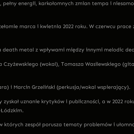
pełny energii, karkołomnych zmian tempa i niesamo
rzełomie marca i kwietnia 2022 roku. W czerwcu prac
a death metal z wpływami między innymi melodic dea
a Czyżewskiego (wokal), Tomasza Wasilewskiego (gita
tara) i Marcin Grzeliński (perkusja/wokal wspierający).
 zyskał uznanie krytyków i publiczności, a w 2022 rok
 Łódzkim.
w których zespół porusza tematy problemów i ułomnośc