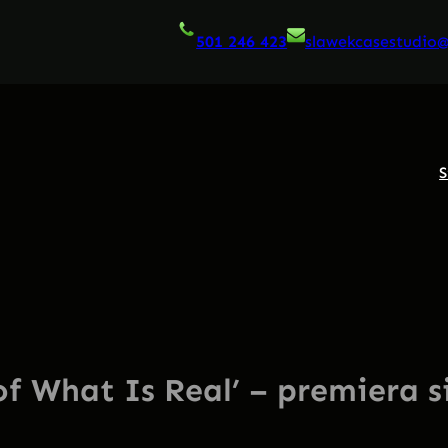
501 246 423
slawekcasestudio
S
f What Is Real’ – premiera si