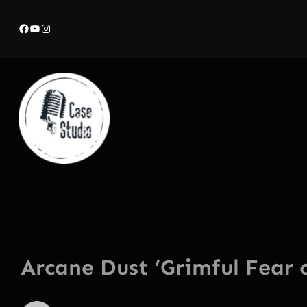
Przejdź
Facebook
YouTube
Instagram
do
treści
Arcane Dust ’Grimful Fear o