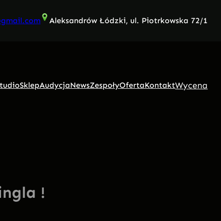
@gmail.com
Aleksandrów Łódzki, ul. Piotrkowska 72/1
Wycena
tudio
Sklep
Audycja
News
Zespoły
Oferta
Kontakt
ngla !