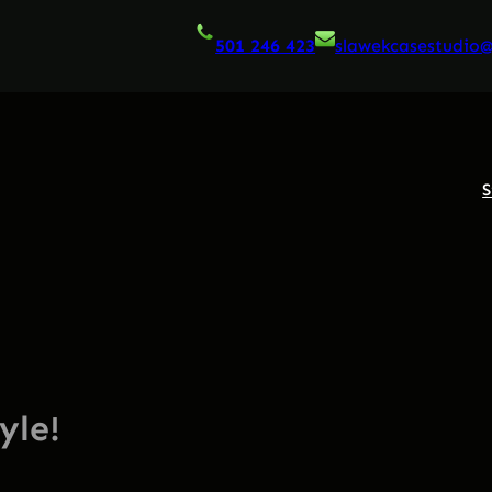
501 246 423
slawekcasestudio
S
yle!