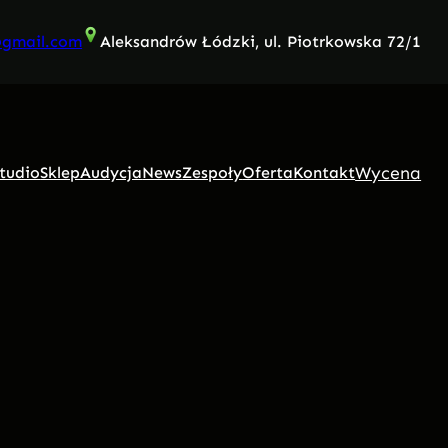
@gmail.com
Aleksandrów Łódzki, ul. Piotrkowska 72/1
Wycena
tudio
Sklep
Audycja
News
Zespoły
Oferta
Kontakt