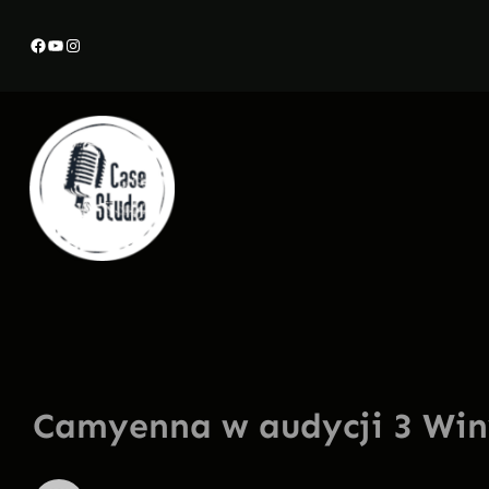
Przejdź
Facebook
YouTube
Instagram
do
treści
Camyenna w audycji 3 Win