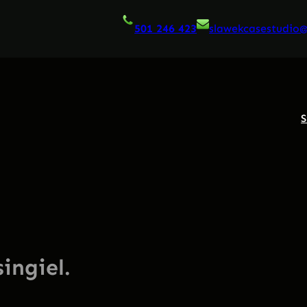
501 246 423
slawekcasestudio
S
ingiel.