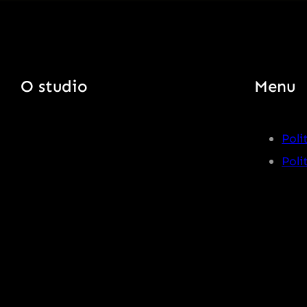
O studio
Menu
Poli
Poli