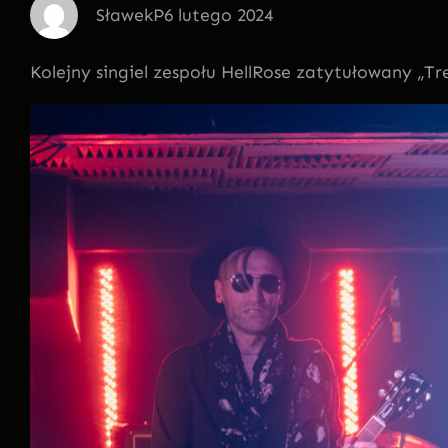
SławekP
6 lutego 2024
Kolejny singiel zespołu HellRose zatytułowany „T