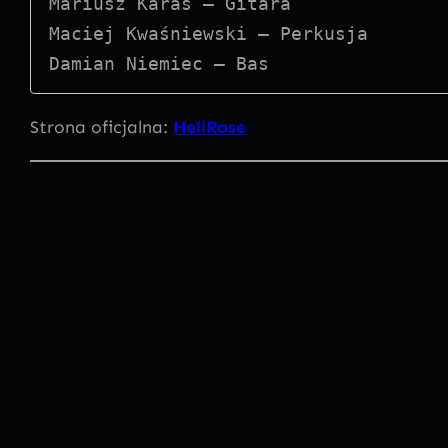
Mariusz Karaś – Gitara

Maciej Kwaśniewski – Perkusja

Damian Niemiec – Bas
Strona oficjalna:
HellRose