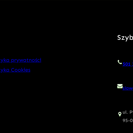
Szyb
tyka prywatności
501 
tyka Cookies
slaw
ul. 
95-0