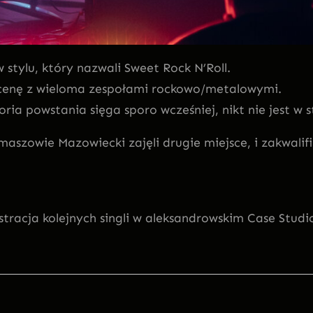
 stylu, który nazwali Sweet Rock N’Roll.
c scenę z wieloma zespołami rockowo/metalowymi.
toria powstania sięga sporo wcześniej, nikt nie jest w s
aszowie Mazowiecki zajęli drugie miejsce, i zakwalif
tracja kolejnych singli w aleksandrowskim Case Studi