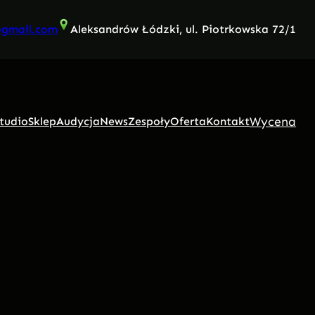
@gmail.com
Aleksandrów Łódzki, ul. Piotrkowska 72/1
Wycena
tudio
Sklep
Audycja
News
Zespoły
Oferta
Kontakt