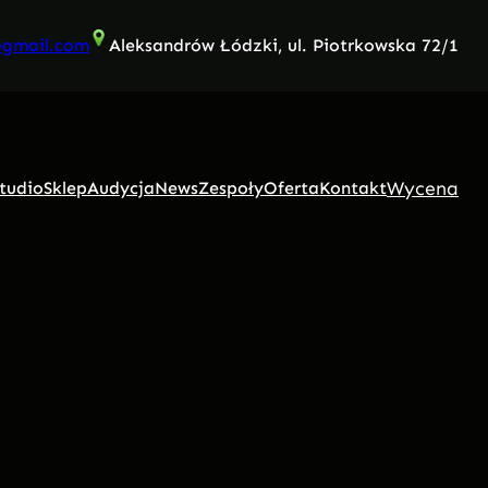
@gmail.com
Aleksandrów Łódzki, ul. Piotrkowska 72/1
Wycena
tudio
Sklep
Audycja
News
Zespoły
Oferta
Kontakt