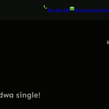
501 246 423
slawekcasestudio
S
dwa single!