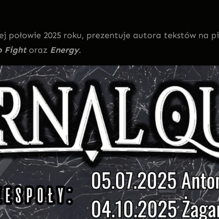
ej połowie 2025 roku, prezentuje autora tekstów na p
 Fight
oraz
Energy
.