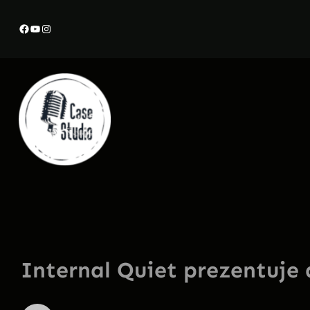
Przejdź
Facebook
YouTube
Instagram
do
treści
Internal Quiet prezentuje 