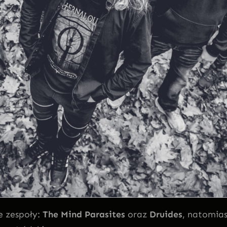
e zespoły:
The Mind Parasites
oraz
Druides
, natomia