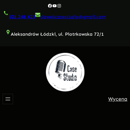
Przejdź
Facebook
YouTube
Instagram
do
501 246 423
slawekcasestudio@gmail.com
treści
Aleksandrów Łódzki, ul. Piotrkowska 72/1
Wycena