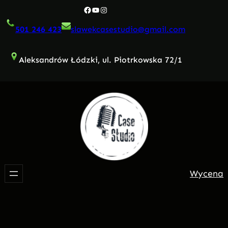
Przejdź
Facebook
YouTube
Instagram
do
501 246 423
slawekcasestudio@gmail.com
treści
Aleksandrów Łódzki, ul. Piotrkowska 72/1
Wycena