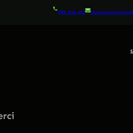
501 246 423
slawekcasestudio
S
erci