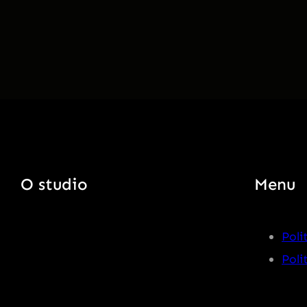
O studio
Menu
Poli
Poli