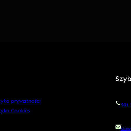
Szyb
tyka prywatności
501 
tyka Cookies
slaw