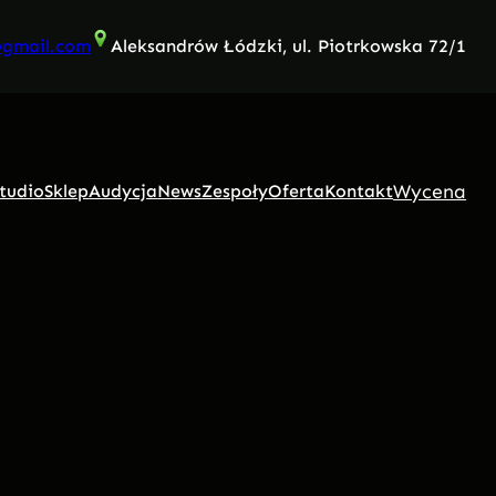
@gmail.com
Aleksandrów Łódzki, ul. Piotrkowska 72/1
Wycena
tudio
Sklep
Audycja
News
Zespoły
Oferta
Kontakt