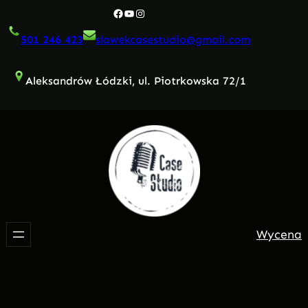
Przejdź
Facebook
YouTube
Instagram
do
501 246 423
slawekcasestudio@gmail.com
treści
Aleksandrów Łódzki, ul. Piotrkowska 72/1
Wycena