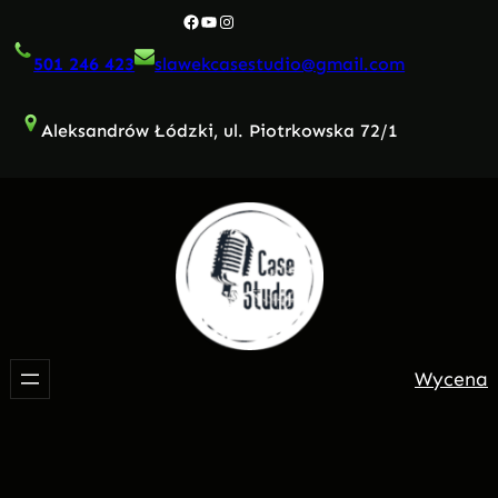
Przejdź
Facebook
YouTube
Instagram
do
501 246 423
slawekcasestudio@gmail.com
treści
Aleksandrów Łódzki, ul. Piotrkowska 72/1
Wycena