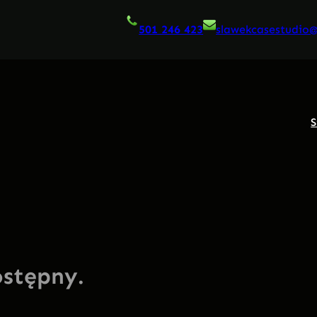
501 246 423
slawekcasestudio
S
ostępny.