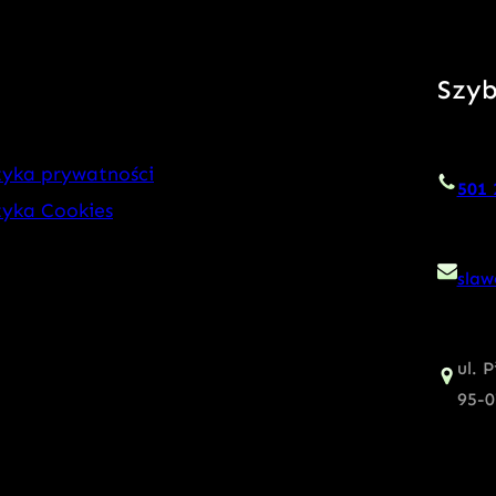
Szyb
tyka prywatności
501 
tyka Cookies
slaw
ul. 
95-0