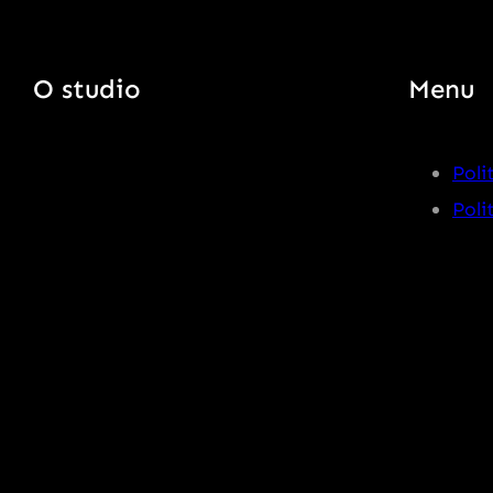
O studio
Menu
Poli
Poli