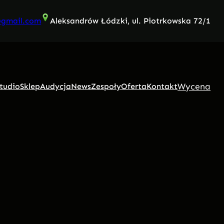
@gmail.com
Aleksandrów Łódzki, ul. Piotrkowska 72/1
Wycena
tudio
Sklep
Audycja
News
Zespoły
Oferta
Kontakt