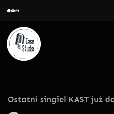
Przejdź
Facebook
YouTube
Instagram
do
treści
Ostatni singiel KAST już d