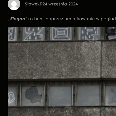
SławekP
24 września 2024
„Slogan”
to bunt poprzez umiarkowanie w pogląda