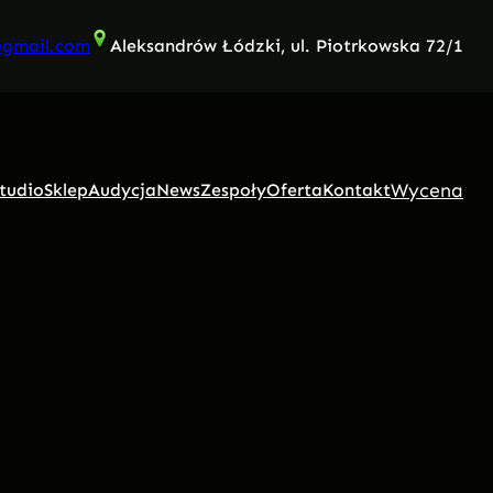
@gmail.com
Aleksandrów Łódzki, ul. Piotrkowska 72/1
Wycena
tudio
Sklep
Audycja
News
Zespoły
Oferta
Kontakt