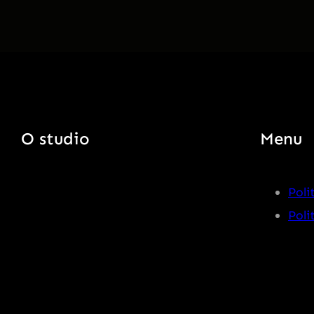
O studio
Menu
Poli
Poli