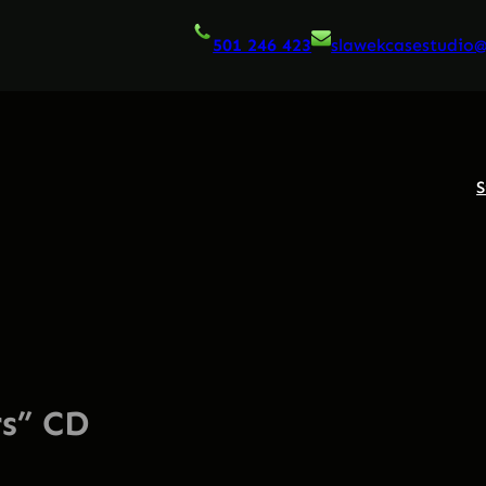
501 246 423
slawekcasestudio
S
s” CD