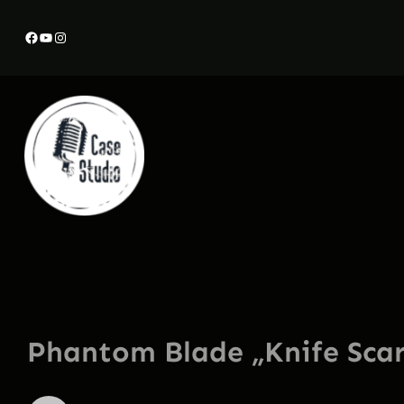
Przejdź
Facebook
YouTube
Instagram
do
treści
Phantom Blade „Knife Scar