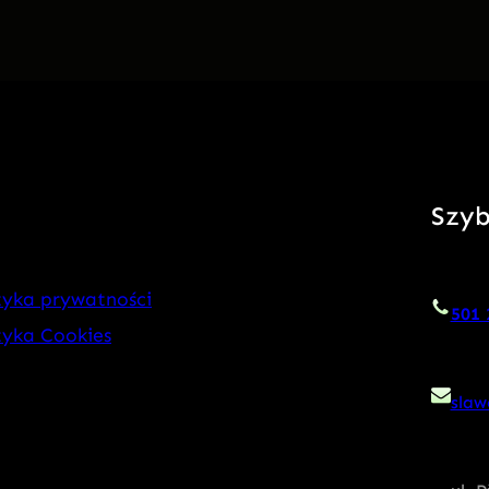
Szyb
tyka prywatności
501 
tyka Cookies
slaw