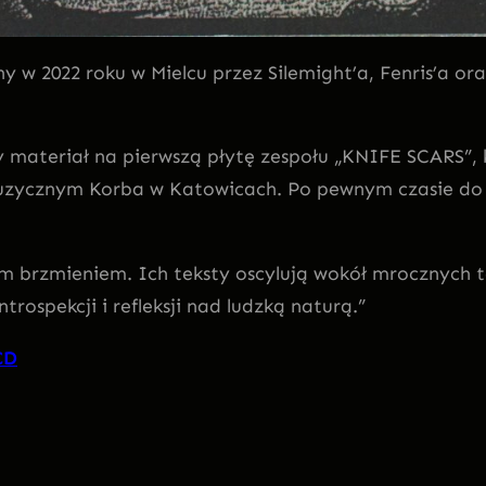
w 2022 roku w Mielcu przez Silemight’a, Fenris’a ora
 materiał na pierwszą płytę zespołu „KNIFE SCARS”, 
Muzycznym Korba w Katowicach. Po pewnym czasie do z
brzmieniem. Ich teksty oscylują wokół mrocznych tem
trospekcji i refleksji nad ludzką naturą.”
CD