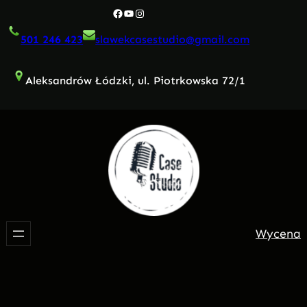
Przejdź
Facebook
YouTube
Instagram
do
501 246 423
slawekcasestudio@gmail.com
treści
Aleksandrów Łódzki, ul. Piotrkowska 72/1
Wycena