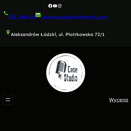
Przejdź
Facebook
YouTube
Instagram
do
501 246 423
slawekcasestudio@gmail.com
treści
Aleksandrów Łódzki, ul. Piotrkowska 72/1
Wycena