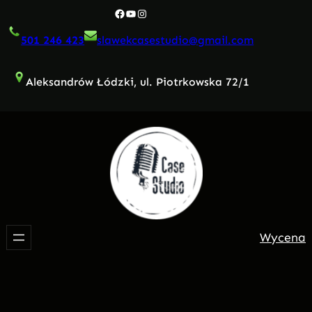
Przejdź
Facebook
YouTube
Instagram
do
501 246 423
slawekcasestudio@gmail.com
treści
Aleksandrów Łódzki, ul. Piotrkowska 72/1
Wycena