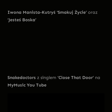
Iwona Manista-Kutryś 'Smakuj Życie’
oraz
’Jesteś Boska’
Snakedoctors
z singlem
’Close That Door’
na
MyMusic You Tube