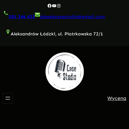
Przejdź
Facebook
YouTube
Instagram
do
501 246 423
slawekcasestudio@gmail.com
treści
Aleksandrów Łódzki, ul. Piotrkowska 72/1
Wycena