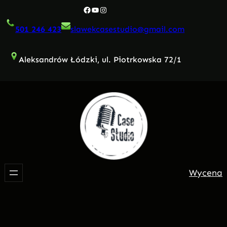
Przejdź
Facebook
YouTube
Instagram
do
501 246 423
slawekcasestudio@gmail.com
treści
Aleksandrów Łódzki, ul. Piotrkowska 72/1
Wycena