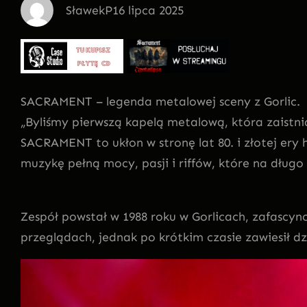
SławekP
16 lipca 2025
SACRAMENT – legenda metalowej sceny z Gorlic.
„Byliśmy pierwszą kapelą metalową, która zaistni
SACRAMENT to ukłon w stronę lat 80. i złotej er
muzykę pełną mocy, pasji i riffów, które na dług
Zespół powstał w 1988 roku w Gorlicach, zafascy
przeglądach, jednak po krótkim czasie zawiesił dz