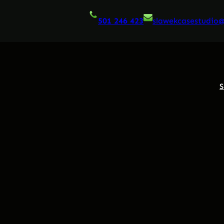
501 246 423
slawekcasestudio
S