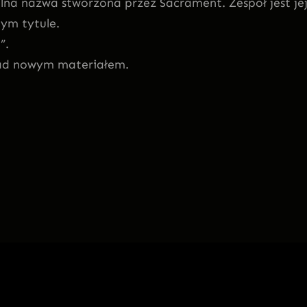
na nazwa stworzona przez Sacrament. Zespół jest jej
ym tytule.
”.
 nad nowym materiałem.