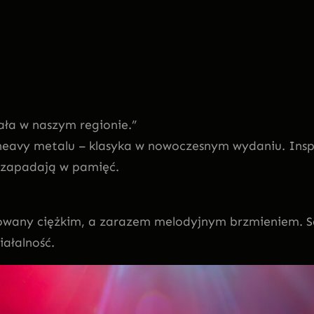
ała w naszym regionie.”
y heavy metalu – klasyka w nowoczesnym wydaniu. In
o zapadają w pamięć.
nowany ciężkim, a zarazem melodyjnym brzmieniem. Sa
iałalność.