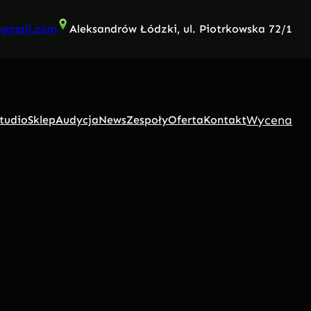
@gmail.com
Aleksandrów Łódzki, ul. Piotrkowska 72/1
Wycena
tudio
Sklep
Audycja
News
Zespoły
Oferta
Kontakt