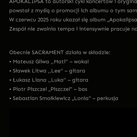
APOKALIPSA to autorski cykl koncertów i oryginal
powstał z myślą o promocji ich albumu o tym sam
W czerwcu 2025 roku ukazał się album „Apokalipsa
Zespół nie zwalnia tempa i intensywnie pracuje
Obecnie SACRAMENT działa w składzie:
• Mateusz Gliwa ,,Mati’’ – wokal
• Sławek Litwa ,,Lee’’ – gitara
• Łukasz Liana ,,Luka’’ – gitara
• Piotr Piszczel „Piszczel” – bas
• Sebastian Smołkiewicz „Lonia” – perkusja