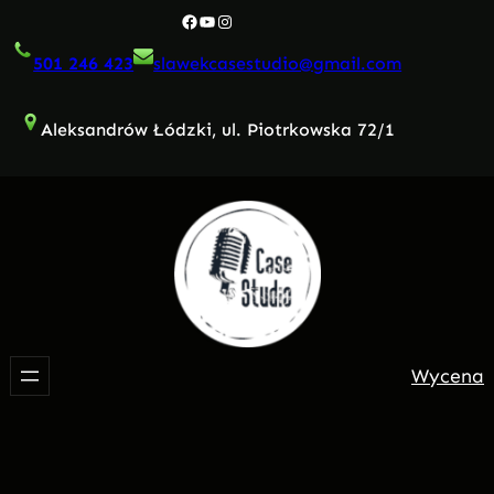
Przejdź
Facebook
YouTube
Instagram
do
501 246 423
slawekcasestudio@gmail.com
treści
Aleksandrów Łódzki, ul. Piotrkowska 72/1
Wycena