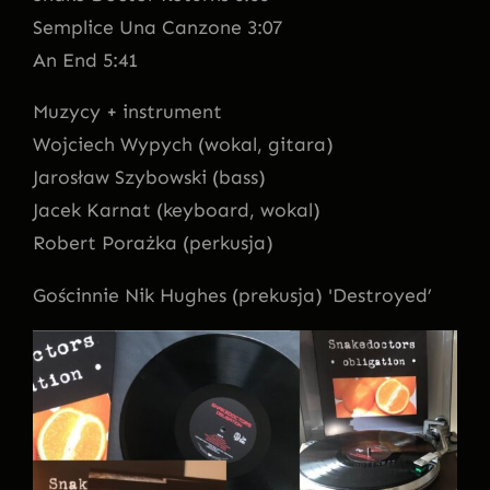
Semplice Una Canzone 3:07
An End 5:41
Muzycy + instrument
Wojciech Wypych (wokal, gitara)
Jarosław Szybowski (bass)
Jacek Karnat (keyboard, wokal)
Robert Porażka (perkusja)
Gościnnie Nik Hughes (prekusja) 'Destroyed’