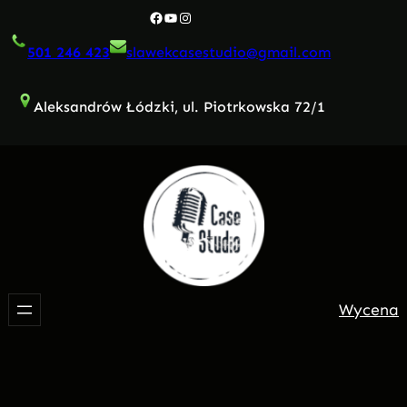
Przejdź
Facebook
YouTube
Instagram
do
501 246 423
slawekcasestudio@gmail.com
treści
Aleksandrów Łódzki, ul. Piotrkowska 72/1
Wycena