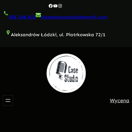
Przejdź
Facebook
YouTube
Instagram
do
501 246 423
slawekcasestudio@gmail.com
treści
Aleksandrów Łódzki, ul. Piotrkowska 72/1
Wycena