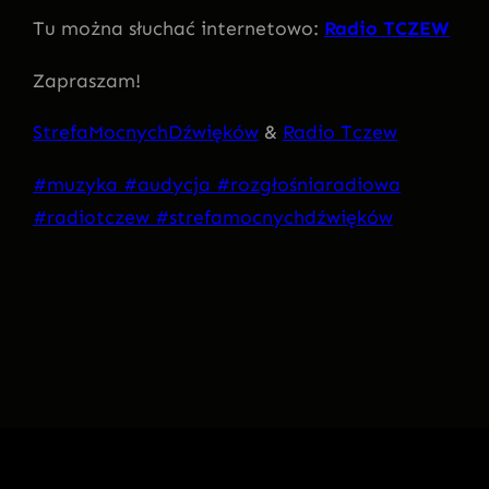
Tu można słuchać internetowo:
Radio TCZEW
Zapraszam!
StrefaMocnychDźwięków
&
Radio Tczew
#muzyka
#audycja
#rozgłośniaradiowa
#radiotczew
#strefamocnychdźwięków