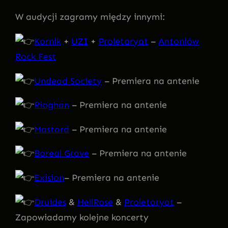
W audycji zagramy między innymi:
Kornik
+
UZI
+
Proletaryat
–
Antoniów
Rock Fest
Undead Society
– Premiera na antenie
Rioghan
– Premiera na antenie
Mastord
– Premiera na antenie
Boreal Grave
– Premiera na antenie
Exision
– Premiera na antenie
Druides
&
HellRose
&
Proletaryat
–
Zapowiadamy kolejne koncerty