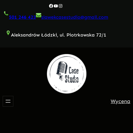
Przejdź
Facebook
YouTube
Instagram
do
501 246 423
slawekcasestudio@gmail.com
treści
Aleksandrów Łódzki, ul. Piotrkowska 72/1
Wycena