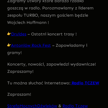
Zagramy utwory które bardzo rzadko
goszczą w radio. Porozmawiamy z liderem
zespołu TURBO, naszym gościem będzie
Wojciech Hoffmann !
Druides
– Ostatni koncert trasy !
Antoniów Rock Fest
– Zapowiadamy i
gramy!
Koncerty, nowości, zapowiedzi wydawnicze!
Zapraszamy!
Tu można słuchać internetowo:
Radio TCZEW
Zapraszam!
StrefaMocnychDźwięków
&
Radio Tczew