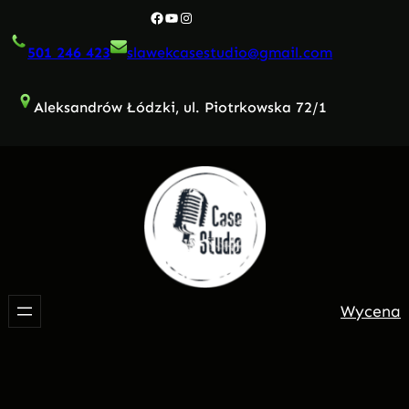
Przejdź
Facebook
YouTube
Instagram
do
501 246 423
slawekcasestudio@gmail.com
treści
Aleksandrów Łódzki, ul. Piotrkowska 72/1
Wycena