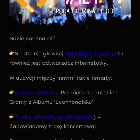
Gdzie nas znaleźć:
Na stronie głównej
www.RadioTczew.pl
tu
również jest odtwarzacz internetowy.
W audycji między innymi takie tematy:
Heaven-Gemini
– Premiera na antenie !
Gramy z Albumu 'Luonnonoikku’
Turbo (oficjalny profil zespołu
) –
Zapowiadamy trasę koncertową!