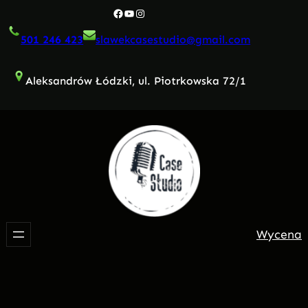
Przejdź
Facebook
YouTube
Instagram
do
501 246 423
slawekcasestudio@gmail.com
treści
Aleksandrów Łódzki, ul. Piotrkowska 72/1
Wycena