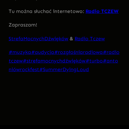
Tu można słuchać internetowo:
Radio TCZEW
Zapraszam!
StrefaMocnychDźwięków
&
Radio Tczew
#muzyka
#audycja
#rozgłośniaradiowa
#radio
tczew
#strefamocnychdźwięków
#turbo
#anto
niówrockfest
#SummerDyingLoud