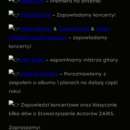
Leash Eye
– Premiera na antenie!
Imaginature
– Zapowiadamy koncerty!
Night Demon
&
Queensrÿche
&
Turbo
(oficjalny profil zespołu)
– zapowiadamy
koncerty!
John Sykes
– wspominamy mistrza gitary
Undead Society
– Porozmawiamy z
zespołem o albumu i planach na dalszą część
roku!
Zapowiedzi koncertowe oraz klasycznie
kilka słów o Stowarzyszenie Autorów ZAiKS.
Zapraszamy!