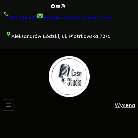
Przejdź
Facebook
YouTube
Instagram
do
501 246 423
slawekcasestudio@gmail.com
treści
Aleksandrów Łódzki, ul. Piotrkowska 72/1
Wycena