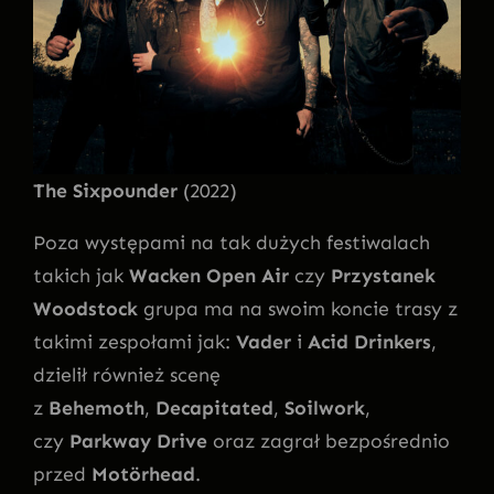
The Sixpounder
(2022)
Poza występami na tak dużych festiwalach
takich jak
Wacken Open Air
czy
Przystanek
Woodstock
grupa ma na swoim koncie trasy z
takimi zespołami jak:
Vader
i
Acid Drinkers
,
dzielił również scenę
z
Behemoth
,
Decapitated
,
Soilwork
,
czy
Parkway Drive
oraz zagrał bezpośrednio
przed
Motörhead
.