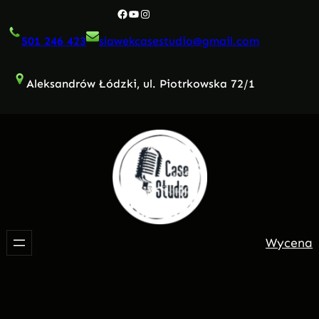
Przejdź
Facebook
YouTube
Instagram
do
501 246 423
slawekcasestudio@gmail.com
treści
Aleksandrów Łódzki, ul. Piotrkowska 72/1
Wycena