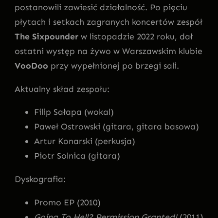
postanowili zawiesić działalność. Po pięciu
płytach i setkach zagranych koncertów zespół
The Sixpounder
w listopadzie 2022 roku, dał
ostatni występ na żywo w Warszawskim klubie
VooDoo
przy wypełnionej po brzegi sali.
Aktualny skład zespołu:
Filip Sałapa (wokal)
Paweł Ostrowski (gitara, gitara basowa)
Artur Konarski (perkusja)
Piotr Solnica (gitara)
Dyskografia:
Promo EP (2010)
Going To Hell? Permission Granted!
(2011)