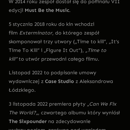
W 2014 roku zespół dostał się do półfinału VII
edycji
Must Be the Music
.
5 stycznia 2018 roku do kin wchodzi
film
Exterminator
, do którego zespół
skomponował trzy utwory („Time to kill”, „It’s
Time To Kill” i „Figure It Out”),
„Time to
kill”
to utwór przewodni całego filmu.
Listopad 2022 to podpisanie umowy
wydawniczej z
Case Studio
z Aleksandrowa
Łódzkiego.
3 listopada 2022 premiera płyty „
Can We Fix
The World?
„, czwartego albumu który wyniósł
The Sixpounder
na zdecydowanie
wyższy poziom, zarówno pod względem