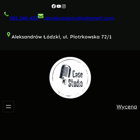
Przejdź
Facebook
YouTube
Instagram
do
501 246 423
slawekcasestudio@gmail.com
treści
Aleksandrów Łódzki, ul. Piotrkowska 72/1
Wycena