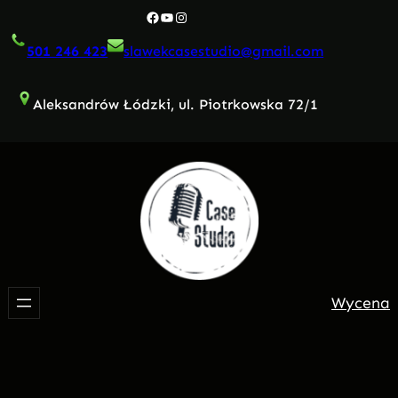
Przejdź
Facebook
YouTube
Instagram
do
501 246 423
slawekcasestudio@gmail.com
treści
Aleksandrów Łódzki, ul. Piotrkowska 72/1
Wycena