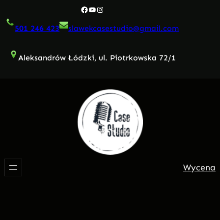
Przejdź
Facebook
YouTube
Instagram
do
501 246 423
slawekcasestudio@gmail.com
treści
Aleksandrów Łódzki, ul. Piotrkowska 72/1
Wycena