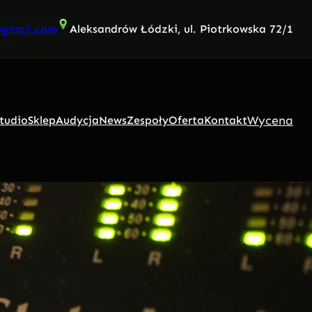
@gmail.com
Aleksandrów Łódzki, ul. Piotrkowska 72/1
Wycena
tudio
Sklep
Audycja
News
Zespoły
Oferta
Kontakt