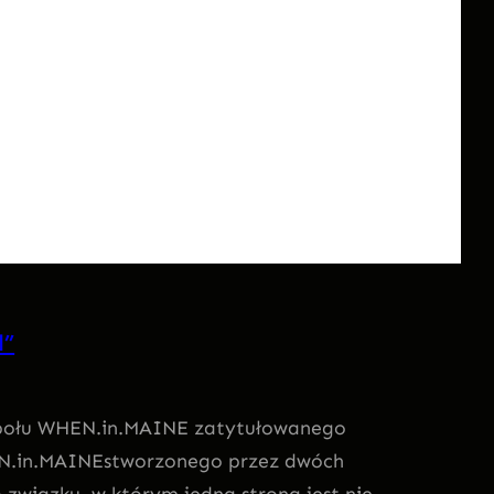
d”
społu WHEN.in.MAINE zatytułowanego
WHEN.in.MAINEstworzonego przez dwóch