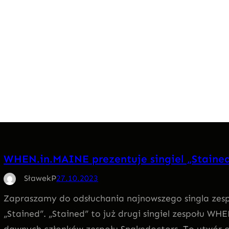
WHEN.in.MAINE prezentuje singiel „Staine
SławekP
27.10.2023
Zapraszamy do odsłuchania najnowszego singla ze
„Stained”. „Stained” to już drugi singiel zespołu 