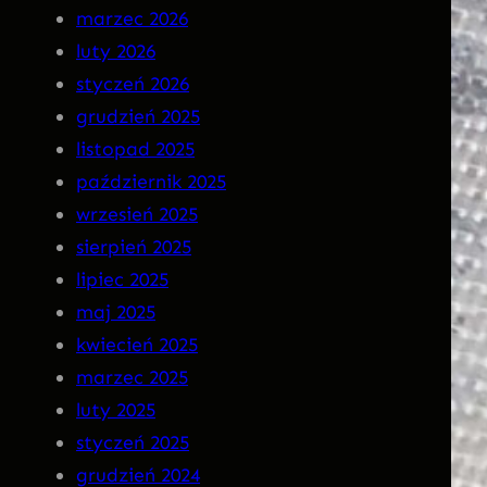
a
N
marzec 2026
r
S
luty 2026
g
O
styczeń 2026
o
M
grudzień 2025
t
N
listopad 2025
I
październik 2025
A
wrzesień 2025
P
sierpień 2025
R
lipiec 2025
E
maj 2025
M
kwiecień 2025
I
marzec 2025
E
luty 2025
R
styczeń 2025
A
grudzień 2024