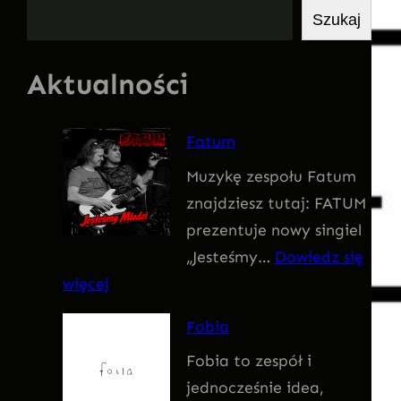
S
Szukaj
z
u
Aktualności
k
a
Fatum
j
Muzykę zespołu Fatum
znajdziesz tutaj: FATUM
prezentuje nowy singiel
„Jesteśmy…
Dowiedz się
:
więcej
F
Fobia
a
Fobia to zespół i
t
jednocześnie idea,
u