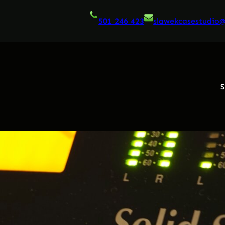
501 246 423
slawekcasestudio
S