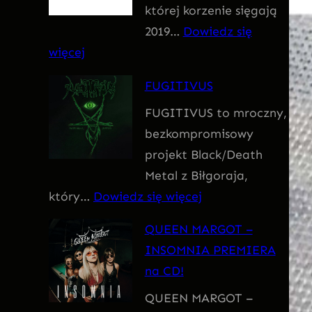
której korzenie sięgają
m
2019…
Dowiedz się
:
więcej
F
FUGITIVUS
o
FUGITIVUS to mroczny,
b
bezkompromisowy
i
projekt Black/Death
a
Metal z Biłgoraja,
:
który…
Dowiedz się więcej
F
QUEEN MARGOT –
U
INSOMNIA PREMIERA
G
na CD!
I
QUEEN MARGOT –
T