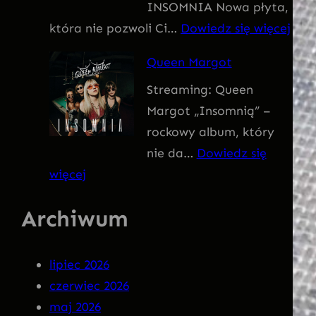
INSOMNIA Nowa płyta,
I
:
która nie pozwoli Ci…
Dowiedz się więcej
V
Q
U
Queen Margot
U
S
Streaming: Queen
E
Margot „Insomnią” –
E
rockowy album, który
N
nie da…
Dowiedz się
M
:
więcej
A
Q
R
Archiwum
u
G
e
O
e
T
lipiec 2026
n
–
czerwiec 2026
M
I
maj 2026