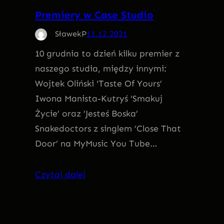
Premiery w Case Studio
SławekP
11.12.2021
10 grudnia to dzień kilku premier z
naszego studia, między innymi:
Wojtek Oliński 'Taste Of Yours’
Iwona Manista-Kutryś 'Smakuj
Życie’ oraz ’Jesteś Boska’
Snakedoctors z singlem ’Close That
Door’ na MyMusic You Tube…
Czytaj dalej