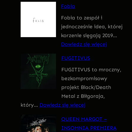
F
Fobia
a
Fobia to zespół i
t
jednocześnie idea, której
u
korzenie sięgają 2019…
m
:
Dowiedz się więcej
F
FUGITIVUS
o
FUGITIVUS to mroczny,
b
bezkompromisowy
i
projekt Black/Death
a
Metal z Biłgoraja,
:
który…
Dowiedz się więcej
F
QUEEN MARGOT –
U
INSOMNIA PREMIERA
G