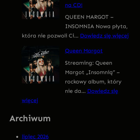
na CD!
I
QUEEN MARGOT –
T
INSOMNIA Nowa płyta,
I
:
która nie pozwoli Ci…
Dowiedz się więcej
V
Q
U
Queen Margot
U
S
Streaming: Queen
E
Margot „Insomnią” –
E
rockowy album, który
N
nie da…
Dowiedz się
M
:
więcej
A
Q
R
Archiwum
u
G
e
O
lipiec 2026
e
T