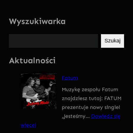
Wyszukiwarka
S
Szukaj
z
u
Aktualności
k
a
Fatum
j
Muzykę zespołu Fatum
znajdziesz tutaj: FATUM
prezentuje nowy singiel
„Jesteśmy…
Dowiedz się
:
więcej