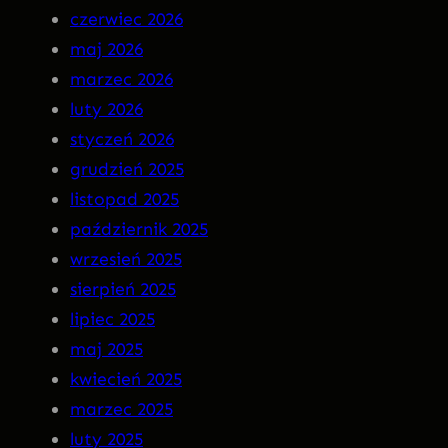
czerwiec 2026
n
–
maj 2026
M
I
marzec 2026
a
N
luty 2026
r
S
styczeń 2026
g
O
grudzień 2025
o
M
listopad 2025
t
N
październik 2025
I
wrzesień 2025
A
sierpień 2025
P
lipiec 2025
R
maj 2025
E
kwiecień 2025
M
marzec 2025
I
luty 2025
E