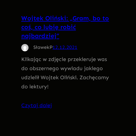
Wojtek Oliński: „Gram, bo to
coś, co lubię robić
najbardziej”
SławekP
12.12.2021
Klikając w zdjęcie przekieruje was
do obszernego wywiadu jakiego
udzielił Wojtek Oliński. Zachęcamy
do lektury!
Czytaj dalej