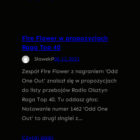
Fire Flower w propozycjach
Raga Top 40
SławekP
06.12.2021
Zespół Fire Flower z nagraniem 'Odd
One Out’ znalazł się w propozycjach
do listy przebojów Radio Olsztyn
Raga Top 40. Tu oddasz głos:
Notowanie numer 1462 ’Odd One
Out’ to drugi singiel z…
Czytaj dalej