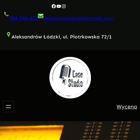
Przejdź
Facebook
YouTube
Instagram
do
501 246 423
slawekcasestudio@gmail.com
treści
Aleksandrów Łódzki, ul. Piotrkowska 72/1
Wycena