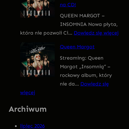
na CD!
I
QUEEN MARGOT –
T
INSOMNIA Nowa płyta,
I
:
która nie pozwoli Ci…
Dowiedz się więcej
V
Q
U
Queen Margot
U
S
Streaming: Queen
E
Margot „Insomnią” –
E
rockowy album, który
N
nie da…
Dowiedz się
M
:
więcej
A
Q
R
Archiwum
u
G
e
O
lipiec 2026
e
T