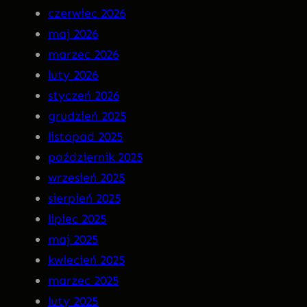
czerwiec 2026
n
–
maj 2026
M
I
marzec 2026
a
N
luty 2026
r
S
styczeń 2026
g
O
grudzień 2025
o
M
listopad 2025
t
N
październik 2025
I
wrzesień 2025
A
sierpień 2025
P
lipiec 2025
R
maj 2025
E
kwiecień 2025
M
marzec 2025
I
luty 2025
E