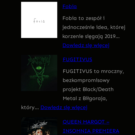
F
Fobia
a
Fobia to zespół i
t
jednocześnie idea, której
u
korzenie sięgają 2019…
m
:
Dowiedz się więcej
F
FUGITIVUS
o
FUGITIVUS to mroczny,
b
bezkompromisowy
i
projekt Black/Death
a
Metal z Biłgoraja,
:
który…
Dowiedz się więcej
F
QUEEN MARGOT –
U
INSOMNIA PREMIERA
G