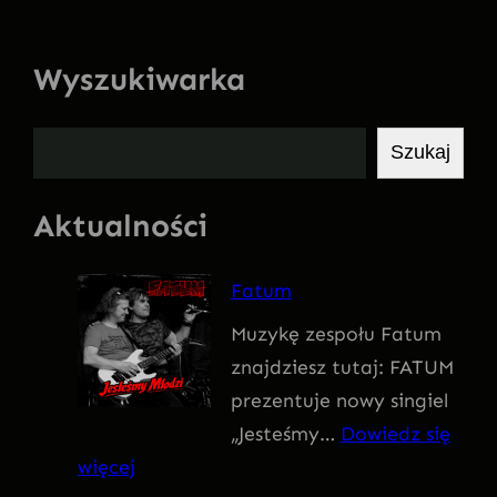
Wyszukiwarka
S
Szukaj
z
u
Aktualności
k
a
Fatum
j
Muzykę zespołu Fatum
znajdziesz tutaj: FATUM
prezentuje nowy singiel
„Jesteśmy…
Dowiedz się
:
więcej