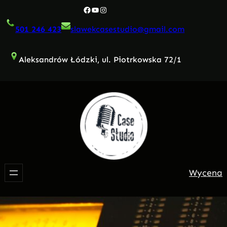
Przejdź
Facebook
YouTube
Instagram
do
501 246 423
slawekcasestudio@gmail.com
treści
Aleksandrów Łódzki, ul. Piotrkowska 72/1
Wycena