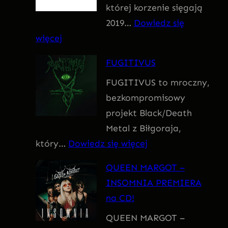
której korzenie sięgają
m
2019…
Dowiedz się
:
więcej
F
FUGITIVUS
o
FUGITIVUS to mroczny,
b
bezkompromisowy
i
projekt Black/Death
a
Metal z Biłgoraja,
:
który…
Dowiedz się więcej
F
QUEEN MARGOT –
U
INSOMNIA PREMIERA
G
na CD!
I
QUEEN MARGOT –
T