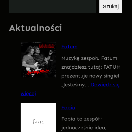
S
Szukaj
z
u
Aktualności
k
a
Fatum
j
Muzykę zespołu Fatum
znajdziesz tutaj: FATUM
prezentuje nowy singiel
„Jesteśmy…
Dowiedz się
:
więcej
F
Fobia
a
Fobia to zespół i
t
jednocześnie idea,
u