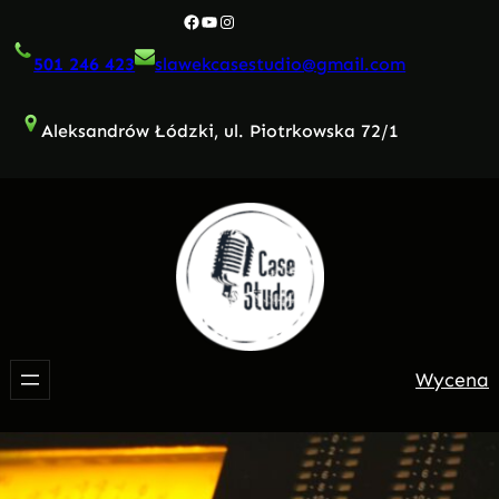
Przejdź
Facebook
YouTube
Instagram
do
501 246 423
slawekcasestudio@gmail.com
treści
Aleksandrów Łódzki, ul. Piotrkowska 72/1
Wycena