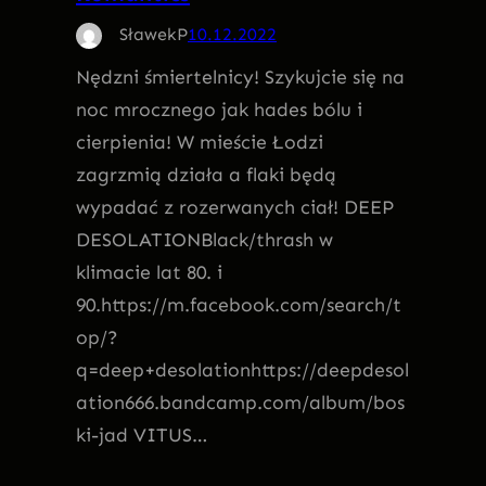
SławekP
10.12.2022
Nędzni śmiertelnicy! Szykujcie się na
noc mrocznego jak hades bólu i
cierpienia! W mieście Łodzi
zagrzmią działa a flaki będą
wypadać z rozerwanych ciał! DEEP
DESOLATIONBlack/thrash w
klimacie lat 80. i
90.https://m.facebook.com/search/t
op/?
q=deep+desolationhttps://deepdesol
ation666.bandcamp.com/album/bos
ki-jad VITUS…