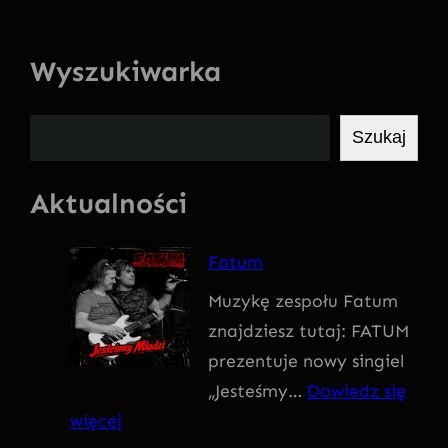
Wyszukiwarka
S
Szukaj
z
u
Aktualności
k
a
Fatum
j
Muzykę zespołu Fatum
znajdziesz tutaj: FATUM
prezentuje nowy singiel
„Jesteśmy…
Dowiedz się
:
więcej