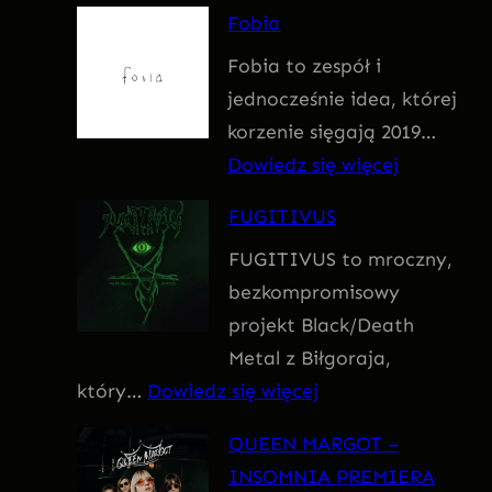
F
Fobia
a
Fobia to zespół i
t
jednocześnie idea, której
u
korzenie sięgają 2019…
m
:
Dowiedz się więcej
F
FUGITIVUS
o
FUGITIVUS to mroczny,
b
bezkompromisowy
i
projekt Black/Death
a
Metal z Biłgoraja,
:
który…
Dowiedz się więcej
F
QUEEN MARGOT –
U
INSOMNIA PREMIERA
G