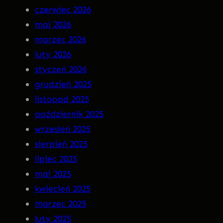
czerwiec 2026
n
–
maj 2026
M
I
marzec 2026
a
N
luty 2026
r
S
styczeń 2026
g
O
grudzień 2025
o
M
listopad 2025
t
N
październik 2025
I
wrzesień 2025
A
sierpień 2025
P
lipiec 2025
R
maj 2025
E
kwiecień 2025
M
marzec 2025
I
luty 2025
E