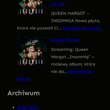
na CD!
I
QUEEN MARGOT –
T
INSOMNIA Nowa płyta,
I
:
która nie pozwoli Ci…
Dowiedz się więcej
V
Q
U
Queen Margot
U
S
Streaming: Queen
E
Margot „Insomnią” –
E
rockowy album, który
N
nie da…
Dowiedz się
M
:
więcej
A
Q
R
Archiwum
u
G
e
O
lipiec 2026
e
T