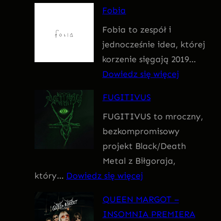
F
Fobia
a
Fobia to zespół i
t
jednocześnie idea, której
u
korzenie sięgają 2019…
m
:
Dowiedz się więcej
F
FUGITIVUS
o
FUGITIVUS to mroczny,
b
bezkompromisowy
i
projekt Black/Death
a
Metal z Biłgoraja,
:
który…
Dowiedz się więcej
F
QUEEN MARGOT –
U
INSOMNIA PREMIERA
G