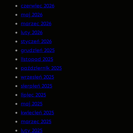
czerwiec 2026
n
–
maj 2026
M
I
marzec 2026
a
N
luty 2026
r
S
styczeń 2026
g
O
grudzień 2025
o
M
listopad 2025
t
N
październik 2025
I
wrzesień 2025
A
sierpień 2025
P
lipiec 2025
R
maj 2025
E
kwiecień 2025
M
marzec 2025
I
luty 2025
E