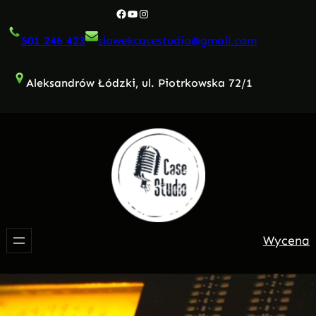
Przejdź
Facebook
YouTube
Instagram
do
501 246 423
slawekcasestudio@gmail.com
treści
Aleksandrów Łódzki, ul. Piotrkowska 72/1
Wycena