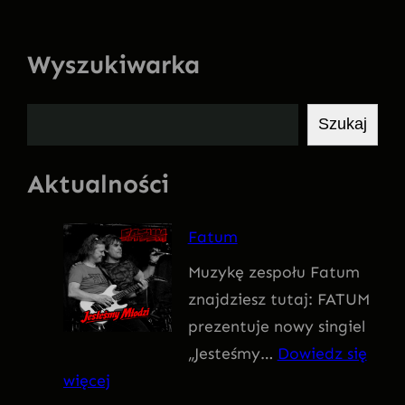
Wyszukiwarka
S
Szukaj
z
u
Aktualności
k
a
Fatum
j
Muzykę zespołu Fatum
znajdziesz tutaj: FATUM
prezentuje nowy singiel
„Jesteśmy…
Dowiedz się
:
więcej