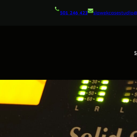
501 246 423
slawekcasestudio
S