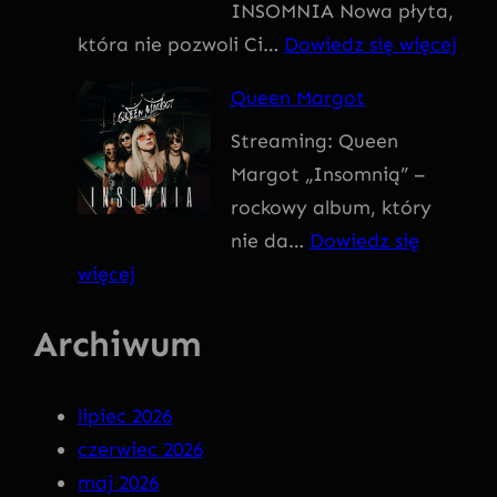
INSOMNIA Nowa płyta,
I
:
która nie pozwoli Ci…
Dowiedz się więcej
V
Q
U
Queen Margot
U
S
Streaming: Queen
E
Margot „Insomnią” –
E
rockowy album, który
N
nie da…
Dowiedz się
M
:
więcej
A
Q
R
Archiwum
u
G
e
O
e
T
lipiec 2026
n
–
czerwiec 2026
M
I
maj 2026