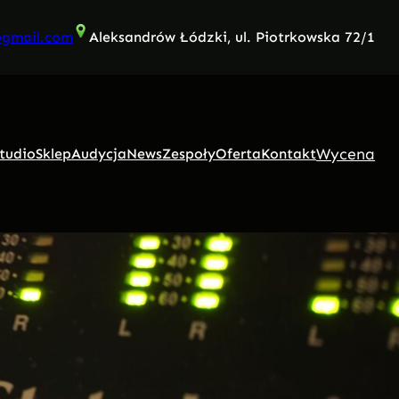
@gmail.com
Aleksandrów Łódzki, ul. Piotrkowska 72/1
Wycena
tudio
Sklep
Audycja
News
Zespoły
Oferta
Kontakt