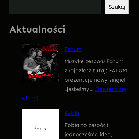
S
Szukaj
z
u
Aktualności
k
a
Fatum
j
Muzykę zespołu Fatum
znajdziesz tutaj: FATUM
prezentuje nowy singiel
„Jesteśmy…
Dowiedz się
:
więcej
F
Fobia
a
Fobia to zespół i
t
jednocześnie idea,
u