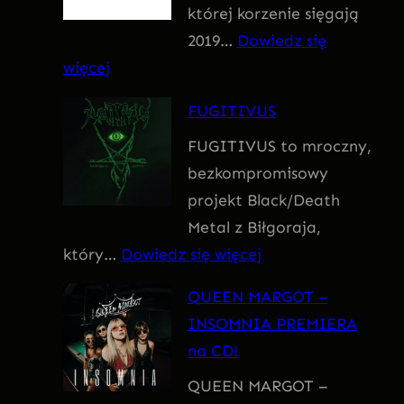
której korzenie sięgają
m
2019…
Dowiedz się
:
więcej
F
FUGITIVUS
o
FUGITIVUS to mroczny,
b
bezkompromisowy
i
projekt Black/Death
a
Metal z Biłgoraja,
:
który…
Dowiedz się więcej
F
QUEEN MARGOT –
U
INSOMNIA PREMIERA
G
na CD!
I
QUEEN MARGOT –
T