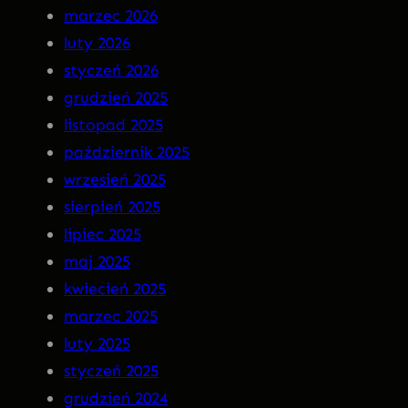
a
N
marzec 2026
r
S
luty 2026
g
O
styczeń 2026
o
M
grudzień 2025
t
N
listopad 2025
I
październik 2025
A
wrzesień 2025
P
sierpień 2025
R
lipiec 2025
E
maj 2025
M
kwiecień 2025
I
marzec 2025
E
luty 2025
R
styczeń 2025
A
grudzień 2024