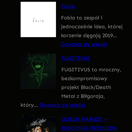
F
Fobia
a
Fobia to zespół i
t
jednocześnie idea, której
u
korzenie sięgają 2019…
m
:
Dowiedz się więcej
F
FUGITIVUS
o
FUGITIVUS to mroczny,
b
bezkompromisowy
i
projekt Black/Death
a
Metal z Biłgoraja,
:
który…
Dowiedz się więcej
F
QUEEN MARGOT –
U
INSOMNIA PREMIERA
G