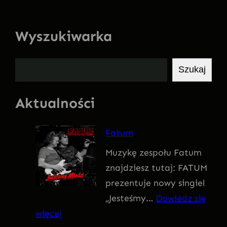
Wyszukiwarka
S
Szukaj
z
u
Aktualności
k
a
Fatum
j
Muzykę zespołu Fatum
znajdziesz tutaj: FATUM
prezentuje nowy singiel
„Jesteśmy…
Dowiedz się
:
więcej