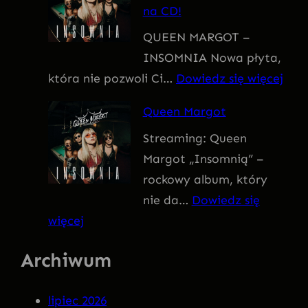
na CD!
I
QUEEN MARGOT –
T
INSOMNIA Nowa płyta,
I
:
która nie pozwoli Ci…
Dowiedz się więcej
V
Q
U
Queen Margot
U
S
Streaming: Queen
E
Margot „Insomnią” –
E
rockowy album, który
N
nie da…
Dowiedz się
M
:
więcej
A
Q
R
Archiwum
u
G
e
O
lipiec 2026
e
T