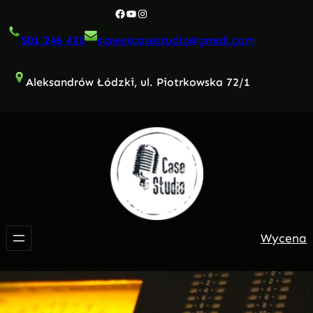
Przejdź
Facebook
YouTube
Instagram
do
501 246 423
slawekcasestudio@gmail.com
treści
Aleksandrów Łódzki, ul. Piotrkowska 72/1
Wycena