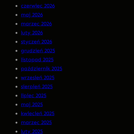
czerwiec 2026
n
–
maj 2026
M
I
marzec 2026
a
N
luty 2026
r
S
styczeń 2026
g
O
grudzień 2025
o
M
listopad 2025
t
N
październik 2025
I
wrzesień 2025
A
sierpień 2025
P
lipiec 2025
R
maj 2025
E
kwiecień 2025
M
marzec 2025
I
luty 2025
E