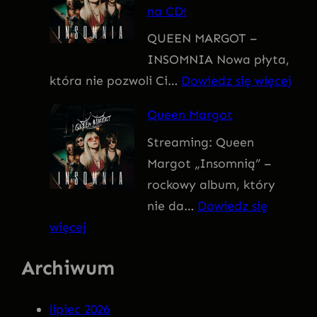
na CD!
I
QUEEN MARGOT –
T
INSOMNIA Nowa płyta,
I
:
która nie pozwoli Ci…
Dowiedz się więcej
V
Q
U
Queen Margot
U
S
Streaming: Queen
E
Margot „Insomnią” –
E
rockowy album, który
N
nie da…
Dowiedz się
M
:
więcej
A
Q
R
Archiwum
u
G
e
O
lipiec 2026
e
T