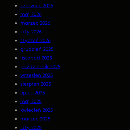
czerwiec 2026
n
–
maj 2026
M
I
marzec 2026
a
N
luty 2026
r
S
styczeń 2026
g
O
grudzień 2025
o
M
listopad 2025
t
N
październik 2025
I
wrzesień 2025
A
sierpień 2025
P
lipiec 2025
R
maj 2025
E
kwiecień 2025
M
marzec 2025
I
luty 2025
E