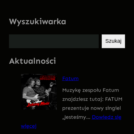
Wyszukiwarka
S
Szukaj
z
u
Aktualności
k
a
Fatum
j
Muzykę zespołu Fatum
znajdziesz tutaj: FATUM
prezentuje nowy singiel
„Jesteśmy…
Dowiedz się
:
więcej