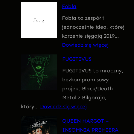
F
Fobia
a
Fobia to zespół i
t
jednocześnie idea, której
u
korzenie sięgają 2019…
m
:
Dowiedz się więcej
F
FUGITIVUS
o
FUGITIVUS to mroczny,
b
bezkompromisowy
i
projekt Black/Death
a
Metal z Biłgoraja,
:
który…
Dowiedz się więcej
F
QUEEN MARGOT –
U
INSOMNIA PREMIERA
G