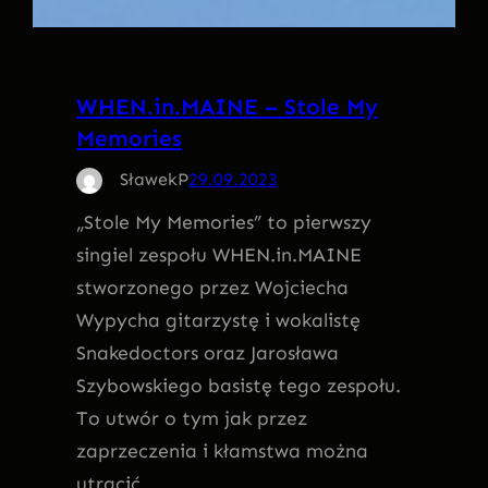
WHEN.in.MAINE – Stole My
Memories
SławekP
29.09.2023
„Stole My Memories” to pierwszy
singiel zespołu WHEN.in.MAINE
stworzonego przez Wojciecha
Wypycha gitarzystę i wokalistę
Snakedoctors oraz Jarosława
Szybowskiego basistę tego zespołu.
To utwór o tym jak przez
zaprzeczenia i kłamstwa można
utracić…