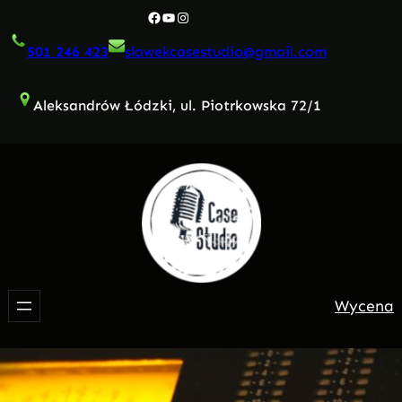
Przejdź
Facebook
YouTube
Instagram
do
501 246 423
slawekcasestudio@gmail.com
treści
Aleksandrów Łódzki, ul. Piotrkowska 72/1
Wycena