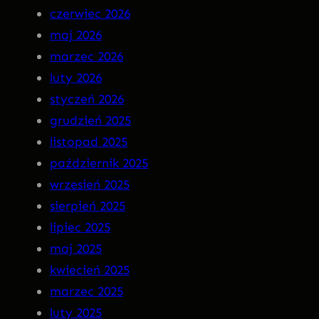
czerwiec 2026
n
–
maj 2026
M
I
marzec 2026
a
N
luty 2026
r
S
styczeń 2026
g
O
grudzień 2025
o
M
listopad 2025
t
N
październik 2025
I
wrzesień 2025
A
sierpień 2025
P
lipiec 2025
R
maj 2025
E
kwiecień 2025
M
marzec 2025
I
luty 2025
E