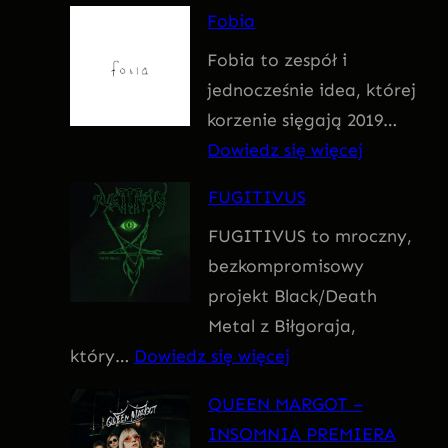
F
Fobia
a
Fobia to zespół i
t
jednocześnie idea, której
u
korzenie sięgają 2019…
m
:
Dowiedz się więcej
F
FUGITIVUS
o
FUGITIVUS to mroczny,
b
bezkompromisowy
i
projekt Black/Death
a
Metal z Biłgoraja,
:
który…
Dowiedz się więcej
F
QUEEN MARGOT –
U
INSOMNIA PREMIERA
G