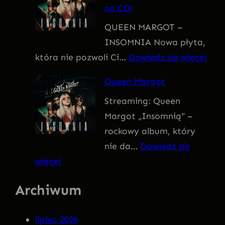
na CD!
I
QUEEN MARGOT –
T
INSOMNIA Nowa płyta,
I
:
która nie pozwoli Ci…
Dowiedz się więcej
V
Q
U
Queen Margot
U
S
Streaming: Queen
E
Margot „Insomnią” –
E
rockowy album, który
N
nie da…
Dowiedz się
M
:
więcej
A
Q
R
Archiwum
u
G
e
O
lipiec 2026
e
T