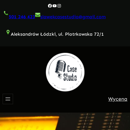
Przejdź
Facebook
YouTube
Instagram
do
501 246 423
slawekcasestudio@gmail.com
treści
Aleksandrów Łódzki, ul. Piotrkowska 72/1
Wycena