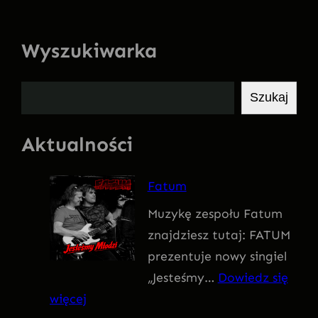
Wyszukiwarka
S
Szukaj
z
u
Aktualności
k
a
Fatum
j
Muzykę zespołu Fatum
znajdziesz tutaj: FATUM
prezentuje nowy singiel
„Jesteśmy…
Dowiedz się
:
więcej