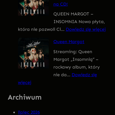
na CD!
I
QUEEN MARGOT –
T
INSOMNIA Nowa płyta,
I
:
która nie pozwoli Ci…
Dowiedz się więcej
V
Q
U
Queen Margot
U
S
Streaming: Queen
E
Margot „Insomnią” –
E
rockowy album, który
N
nie da…
Dowiedz się
M
:
więcej
A
Q
R
Archiwum
u
G
e
O
lipiec 2026
e
T