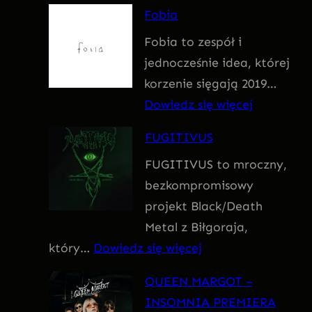
F
Fobia
a
Fobia to zespół i
t
jednocześnie idea, której
u
korzenie sięgają 2019…
m
:
Dowiedz się więcej
F
FUGITIVUS
o
FUGITIVUS to mroczny,
b
bezkompromisowy
i
projekt Black/Death
a
Metal z Biłgoraja,
:
który…
Dowiedz się więcej
F
QUEEN MARGOT –
U
INSOMNIA PREMIERA
G