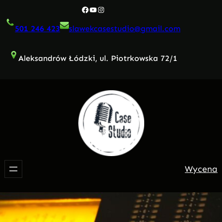
Przejdź
Facebook
YouTube
Instagram
do
501 246 423
slawekcasestudio@gmail.com
treści
Aleksandrów Łódzki, ul. Piotrkowska 72/1
Wycena