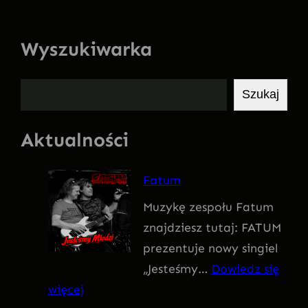
Wyszukiwarka
S
Szukaj
z
u
Aktualności
k
a
Fatum
j
Muzykę zespołu Fatum
znajdziesz tutaj: FATUM
prezentuje nowy singiel
„Jesteśmy…
Dowiedz się
:
więcej