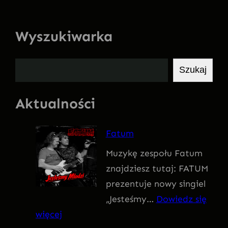
Wyszukiwarka
S
Szukaj
z
u
Aktualności
k
a
Fatum
j
Muzykę zespołu Fatum
znajdziesz tutaj: FATUM
prezentuje nowy singiel
„Jesteśmy…
Dowiedz się
:
więcej