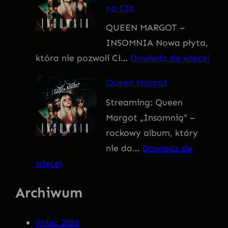
na CD!
I
QUEEN MARGOT –
T
INSOMNIA Nowa płyta,
I
:
która nie pozwoli Ci…
Dowiedz się więcej
V
Q
U
Queen Margot
U
S
Streaming: Queen
E
Margot „Insomnią” –
E
rockowy album, który
N
nie da…
Dowiedz się
M
:
więcej
A
Q
R
Archiwum
u
G
e
O
lipiec 2026
e
T