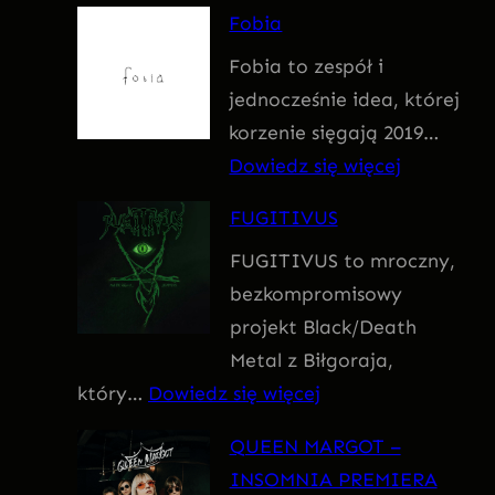
F
Fobia
a
Fobia to zespół i
t
jednocześnie idea, której
u
korzenie sięgają 2019…
m
:
Dowiedz się więcej
F
FUGITIVUS
o
FUGITIVUS to mroczny,
b
bezkompromisowy
i
projekt Black/Death
a
Metal z Biłgoraja,
:
który…
Dowiedz się więcej
F
QUEEN MARGOT –
U
INSOMNIA PREMIERA
G