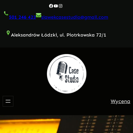
Przejdź
Facebook
YouTube
Instagram
do
501 246 423
slawekcasestudio@gmail.com
treści
Aleksandrów Łódzki, ul. Piotrkowska 72/1
Wycena