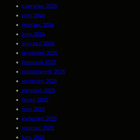
czerwiec 2026
n
–
maj 2026
M
I
marzec 2026
a
N
luty 2026
r
S
styczeń 2026
g
O
grudzień 2025
o
M
listopad 2025
t
N
październik 2025
I
wrzesień 2025
A
sierpień 2025
P
lipiec 2025
R
maj 2025
E
kwiecień 2025
M
marzec 2025
I
luty 2025
E