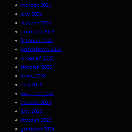
a
N
marzec 2026
r
S
luty 2026
g
O
styczeń 2026
o
M
grudzień 2025
t
N
listopad 2025
I
październik 2025
A
wrzesień 2025
P
sierpień 2025
R
lipiec 2025
E
maj 2025
M
kwiecień 2025
I
marzec 2025
E
luty 2025
R
styczeń 2025
A
grudzień 2024