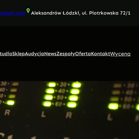
@gmail.com
Aleksandrów Łódzki, ul. Piotrkowska 72/1
Wycena
tudio
Sklep
Audycja
News
Zespoły
Oferta
Kontakt