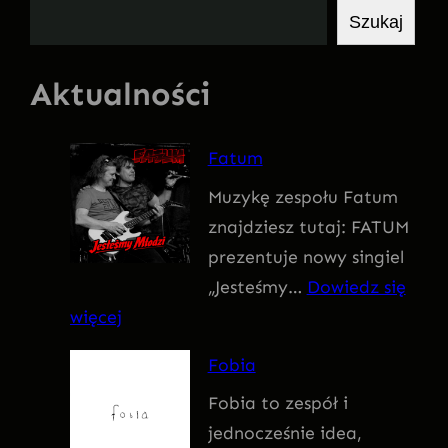
S
Szukaj
z
u
Aktualności
k
a
Fatum
j
Muzykę zespołu Fatum
znajdziesz tutaj: FATUM
prezentuje nowy singiel
„Jesteśmy…
Dowiedz się
:
więcej
F
Fobia
a
Fobia to zespół i
t
jednocześnie idea,
u