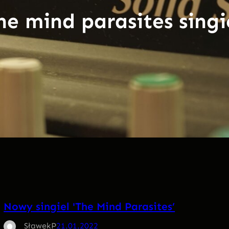
he mind parasites singi
Nowy singiel 'The Mind Parasites’
SławekP
21.01.2022