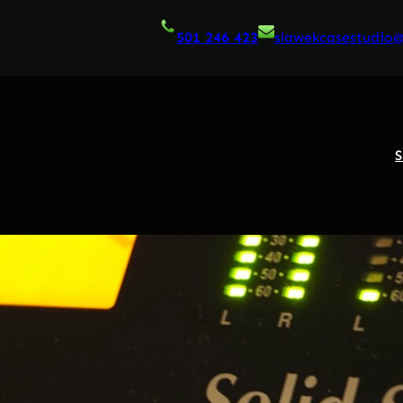
501 246 423
slawekcasestudio
S