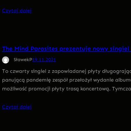
Czytaj dalej
The Mind Parasites prezentuje nowy singiel
SławekP
19.11.2021
To czwarty singiel z zapowiadanej płyty długograją
panującą pandemię zespół przełożył wydanie album
możliwość promocji płyty trasą koncertową. Tymcz
Czytaj dalej