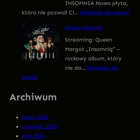
INSOMNIA Nowa płyta,
I
:
która nie pozwoli Ci…
Dowiedz się więcej
V
Q
U
Queen Margot
U
S
Streaming: Queen
E
Margot „Insomnią” –
E
rockowy album, który
N
nie da…
Dowiedz się
M
:
więcej
A
Q
R
Archiwum
u
G
e
O
e
T
lipiec 2026
n
–
czerwiec 2026
M
I
maj 2026