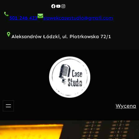
Przejdź
Facebook
YouTube
Instagram
do
501 246 423
slawekcasestudio@gmail.com
treści
Aleksandrów Łódzki, ul. Piotrkowska 72/1
Wycena