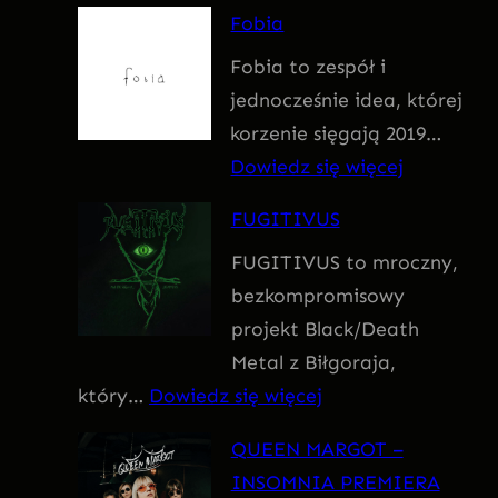
F
Fobia
a
Fobia to zespół i
t
jednocześnie idea, której
u
korzenie sięgają 2019…
m
:
Dowiedz się więcej
F
FUGITIVUS
o
FUGITIVUS to mroczny,
b
bezkompromisowy
i
projekt Black/Death
a
Metal z Biłgoraja,
:
który…
Dowiedz się więcej
F
QUEEN MARGOT –
U
INSOMNIA PREMIERA
G