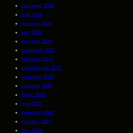
czerwiec 2026
n
–
maj 2026
M
I
marzec 2026
a
N
luty 2026
r
S
styczeń 2026
g
O
grudzień 2025
o
M
listopad 2025
t
N
październik 2025
I
wrzesień 2025
A
sierpień 2025
P
lipiec 2025
R
maj 2025
E
kwiecień 2025
M
marzec 2025
I
luty 2025
E