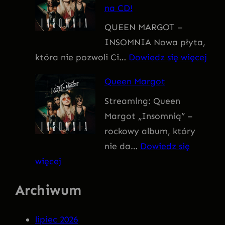
na CD!
I
QUEEN MARGOT –
T
INSOMNIA Nowa płyta,
I
:
która nie pozwoli Ci…
Dowiedz się więcej
V
Q
U
Queen Margot
U
S
Streaming: Queen
E
Margot „Insomnią” –
E
rockowy album, który
N
nie da…
Dowiedz się
M
:
więcej
A
Q
R
Archiwum
u
G
e
O
lipiec 2026
e
T