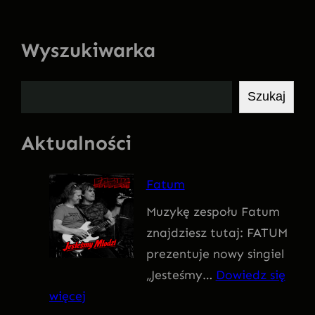
Wyszukiwarka
S
Szukaj
z
u
Aktualności
k
a
Fatum
j
Muzykę zespołu Fatum
znajdziesz tutaj: FATUM
prezentuje nowy singiel
„Jesteśmy…
Dowiedz się
:
więcej