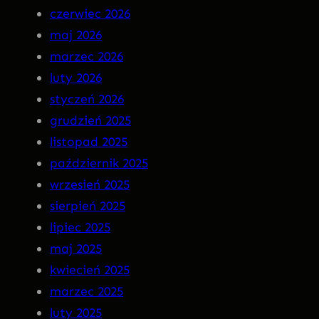
czerwiec 2026
n
–
maj 2026
M
I
marzec 2026
a
N
luty 2026
r
S
styczeń 2026
g
O
grudzień 2025
o
M
listopad 2025
t
N
październik 2025
I
wrzesień 2025
A
sierpień 2025
P
lipiec 2025
R
maj 2025
E
kwiecień 2025
M
marzec 2025
I
luty 2025
E