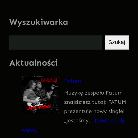
Wyszukiwarka
S
Szukaj
z
u
Aktualności
k
a
Fatum
j
Muzykę zespołu Fatum
znajdziesz tutaj: FATUM
prezentuje nowy singiel
„Jesteśmy…
Dowiedz się
:
więcej