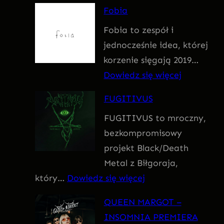
F
Fobia
a
Fobia to zespół i
t
jednocześnie idea, której
u
korzenie sięgają 2019…
m
:
Dowiedz się więcej
F
FUGITIVUS
o
FUGITIVUS to mroczny,
b
bezkompromisowy
i
projekt Black/Death
a
Metal z Biłgoraja,
:
który…
Dowiedz się więcej
F
QUEEN MARGOT –
U
INSOMNIA PREMIERA
G