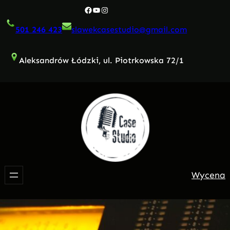
Przejdź
Facebook
YouTube
Instagram
do
501 246 423
slawekcasestudio@gmail.com
treści
Aleksandrów Łódzki, ul. Piotrkowska 72/1
Wycena