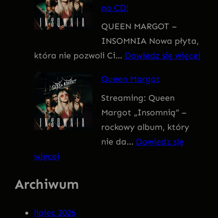
na CD!
I
QUEEN MARGOT –
T
INSOMNIA Nowa płyta,
I
:
która nie pozwoli Ci…
Dowiedz się więcej
V
Q
U
Queen Margot
U
S
Streaming: Queen
E
Margot „Insomnią” –
E
rockowy album, który
N
nie da…
Dowiedz się
M
:
więcej
A
Q
R
Archiwum
u
G
e
O
lipiec 2026
e
T