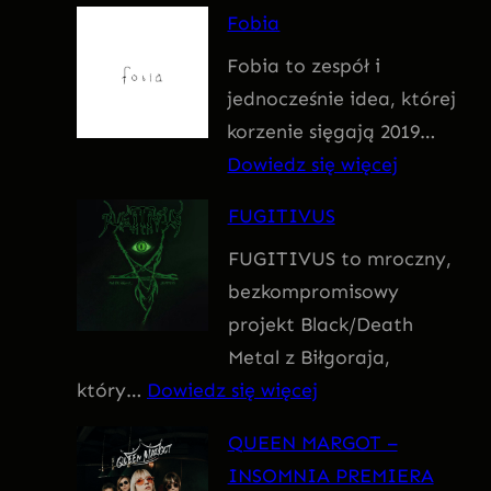
F
Fobia
a
Fobia to zespół i
t
jednocześnie idea, której
u
korzenie sięgają 2019…
m
:
Dowiedz się więcej
F
FUGITIVUS
o
FUGITIVUS to mroczny,
b
bezkompromisowy
i
projekt Black/Death
a
Metal z Biłgoraja,
:
który…
Dowiedz się więcej
F
QUEEN MARGOT –
U
INSOMNIA PREMIERA
G