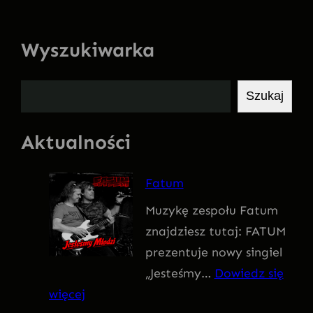
Wyszukiwarka
S
Szukaj
z
u
Aktualności
k
a
Fatum
j
Muzykę zespołu Fatum
znajdziesz tutaj: FATUM
prezentuje nowy singiel
„Jesteśmy…
Dowiedz się
:
więcej