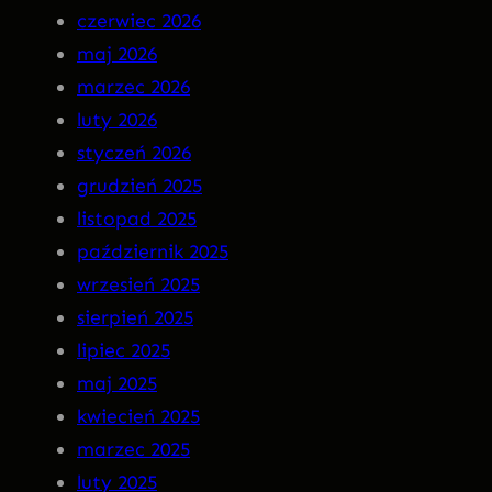
czerwiec 2026
n
–
maj 2026
M
I
marzec 2026
a
N
luty 2026
r
S
styczeń 2026
g
O
grudzień 2025
o
M
listopad 2025
t
N
październik 2025
I
wrzesień 2025
A
sierpień 2025
P
lipiec 2025
R
maj 2025
E
kwiecień 2025
M
marzec 2025
I
luty 2025
E