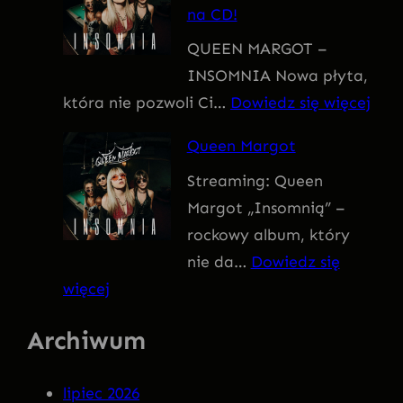
na CD!
I
QUEEN MARGOT –
T
INSOMNIA Nowa płyta,
I
:
która nie pozwoli Ci…
Dowiedz się więcej
V
Q
U
Queen Margot
U
S
Streaming: Queen
E
Margot „Insomnią” –
E
rockowy album, który
N
nie da…
Dowiedz się
M
:
więcej
A
Q
R
Archiwum
u
G
e
O
lipiec 2026
e
T