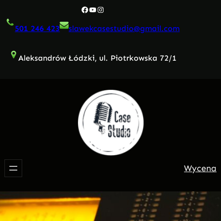
Przejdź
Facebook
YouTube
Instagram
do
501 246 423
slawekcasestudio@gmail.com
treści
Aleksandrów Łódzki, ul. Piotrkowska 72/1
Wycena