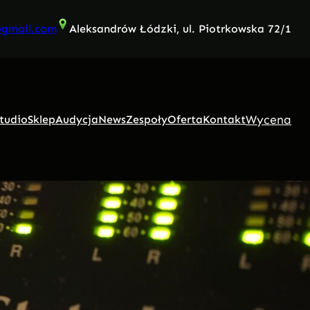
@gmail.com
Aleksandrów Łódzki, ul. Piotrkowska 72/1
Wycena
tudio
Sklep
Audycja
News
Zespoły
Oferta
Kontakt