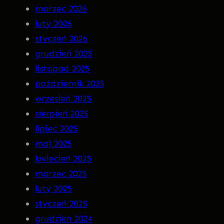
a
N
marzec 2026
r
S
luty 2026
g
O
styczeń 2026
o
M
grudzień 2025
t
N
listopad 2025
I
październik 2025
A
wrzesień 2025
P
sierpień 2025
R
lipiec 2025
E
maj 2025
M
kwiecień 2025
I
marzec 2025
E
luty 2025
R
styczeń 2025
A
grudzień 2024