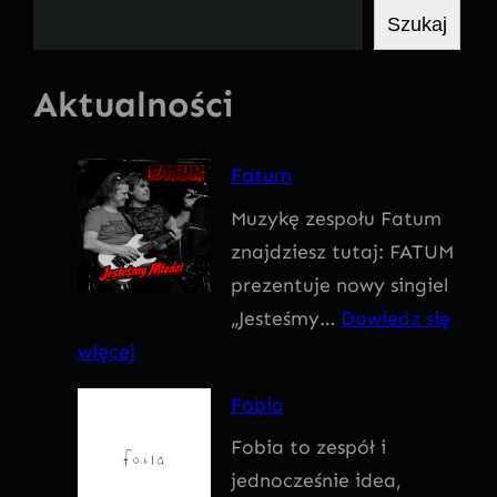
S
Szukaj
z
u
Aktualności
k
a
Fatum
j
Muzykę zespołu Fatum
znajdziesz tutaj: FATUM
prezentuje nowy singiel
„Jesteśmy…
Dowiedz się
:
więcej
F
Fobia
a
Fobia to zespół i
t
jednocześnie idea,
u