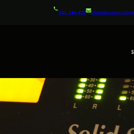
501 246 423
slawekcasestudio
S