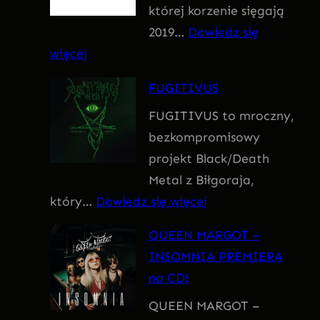
której korzenie sięgają
m
2019…
Dowiedz się
:
więcej
F
FUGITIVUS
o
FUGITIVUS to mroczny,
b
bezkompromisowy
i
projekt Black/Death
a
Metal z Biłgoraja,
:
który…
Dowiedz się więcej
F
QUEEN MARGOT –
U
INSOMNIA PREMIERA
G
na CD!
I
QUEEN MARGOT –
T