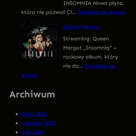
INSOMNIA Nowa płyta,
I
:
która nie pozwoli Ci…
Dowiedz się więcej
V
Q
U
Queen Margot
U
S
Streaming: Queen
E
Margot „Insomnią” –
E
rockowy album, który
N
nie da…
Dowiedz się
M
:
więcej
A
Q
R
Archiwum
u
G
e
O
e
T
lipiec 2026
n
–
czerwiec 2026
M
I
maj 2026