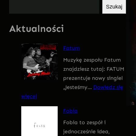
S
Szukaj
z
u
Aktualności
k
a
Fatum
j
Muzykę zespołu Fatum
znajdziesz tutaj: FATUM
prezentuje nowy singiel
„Jesteśmy…
Dowiedz się
:
więcej
F
Fobia
a
Fobia to zespół i
t
jednocześnie idea,
u