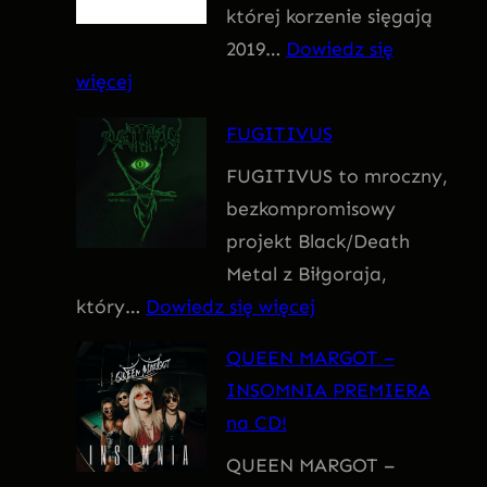
której korzenie sięgają
m
2019…
Dowiedz się
:
więcej
F
FUGITIVUS
o
FUGITIVUS to mroczny,
b
bezkompromisowy
i
projekt Black/Death
a
Metal z Biłgoraja,
:
który…
Dowiedz się więcej
F
QUEEN MARGOT –
U
INSOMNIA PREMIERA
G
na CD!
I
QUEEN MARGOT –
T