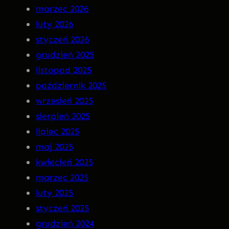
a
N
marzec 2026
r
S
luty 2026
g
O
styczeń 2026
o
M
grudzień 2025
t
N
listopad 2025
I
październik 2025
A
wrzesień 2025
P
sierpień 2025
R
lipiec 2025
E
maj 2025
M
kwiecień 2025
I
marzec 2025
E
luty 2025
R
styczeń 2025
A
grudzień 2024