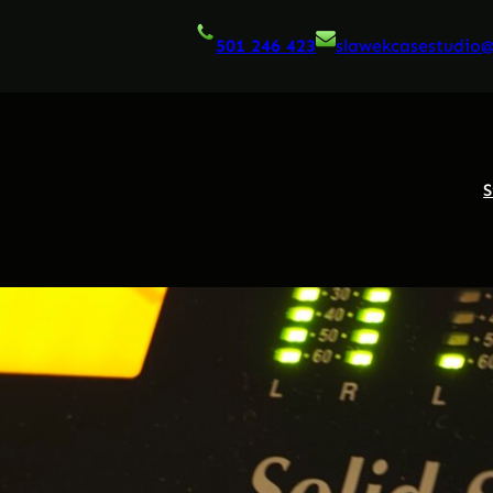
501 246 423
slawekcasestudio
S