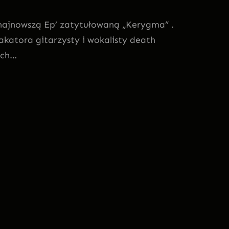
 najnowszą Ep’ zatytułowaną „Kerygma” .
akatora gitarzysty i wokalisty death
ach…