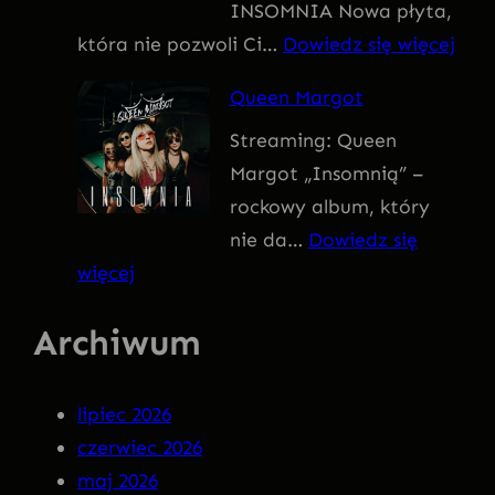
INSOMNIA Nowa płyta,
I
:
która nie pozwoli Ci…
Dowiedz się więcej
V
Q
U
Queen Margot
U
S
Streaming: Queen
E
Margot „Insomnią” –
E
rockowy album, który
N
nie da…
Dowiedz się
M
:
więcej
A
Q
R
Archiwum
u
G
e
O
e
T
lipiec 2026
n
–
czerwiec 2026
M
I
maj 2026