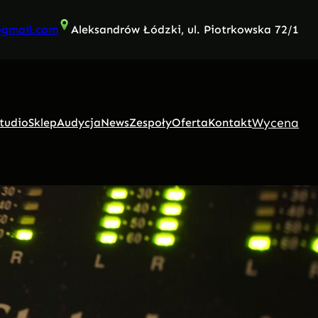
@gmail.com
Aleksandrów Łódzki, ul. Piotrkowska 72/1
Wycena
tudio
Sklep
Audycja
News
Zespoły
Oferta
Kontakt